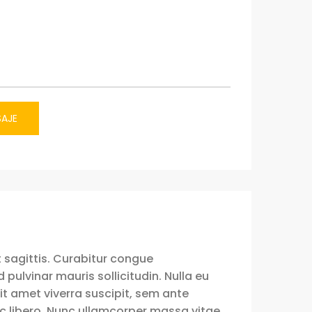
SAJE
 sagittis. Curabitur congue
ulvinar mauris sollicitudin. Nulla eu
 sit amet viverra suscipit, sem ante
c libero. Nunc ullamcorper massa vitae