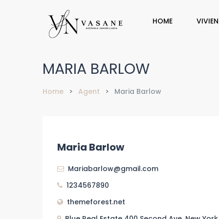
HOME
VIVIE
MARIA BARLOW
Home
Agent
Maria Barlow
Maria Barlow
Mariabarlow@gmail.com
1234567890
themeforest.net
Blue Real Estate 400 Second Ave, New York