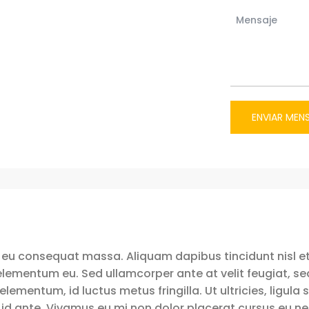
ENVIAR MEN
 eu consequat massa. Aliquam dapibus tincidunt nisl et
ementum eu. Sed ullamcorper ante at velit feugiat, sed p
elementum, id luctus metus fringilla. Ut ultricies, ligula
id ante. Vivamus eu mi non dolor placerat cursus eu ne