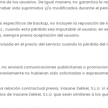
te de los usuarios. De igual manera, no garantiza la r
 haber sido suprimidos y/o modificados durante el peri
ios específicos de backup, no incluyen la reposición de
.U., cuando esta pérdida sea imputable al usuario; en e
, siempre previa aceptación del usuario.
ncluida en el precio del servicio cuando la pérdida del
L.U. no enviará comunicaciones publicitarias o promocio
reviamente no hubieran sido solicitadas o expresamen
na relación contractual previa, Vasane Zekkei, S.L.U. s
os de Vasane Zekkei, S.L.U. que sean similares a los q