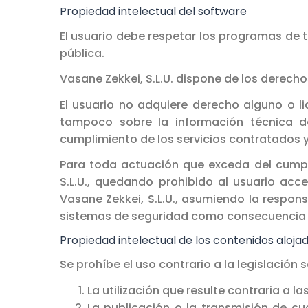
Propiedad intelectual del software
El usuario debe respetar los programas de t
pública.
Vasane Zekkei, S.L.U. dispone de los derecho
El usuario no adquiere derecho alguno o lic
tampoco sobre la información técnica de
cumplimiento de los servicios contratados 
Para toda actuación que exceda del cumpli
S.L.U., quedando prohibido al usuario acce
Vasane Zekkei, S.L.U., asumiendo la respons
sistemas de seguridad como consecuencia di
Propiedad intelectual de los contenidos aloja
Se prohíbe el uso contrario a la legislación 
La utilización que resulte contraria a l
La publicación o la transmisión de cual