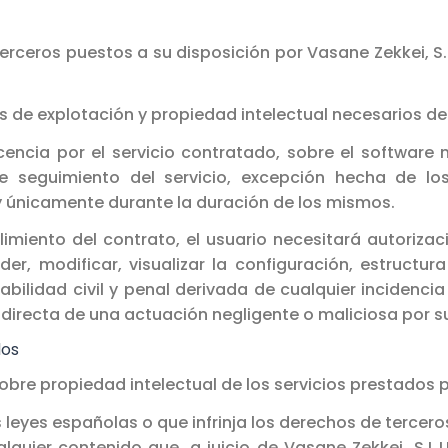
erceros puestos a su disposición por Vasane Zekkei, S.L
s de explotación y propiedad intelectual necesarios de
encia por el servicio contratado, sobre el software n
 seguimiento del servicio, excepción hecha de los
y únicamente durante la duración de los mismos.
miento del contrato, el usuario necesitará autorizaci
der, modificar, visualizar la configuración, estructur
abilidad civil y penal derivada de cualquier incidencia
recta de una actuación negligente o maliciosa por su
dos
sobre propiedad intelectual de los servicios prestados po
as leyes españolas o que infrinja los derechos de tercero
quier contenido que, a juicio de Vasane Zekkei, S.L.U.