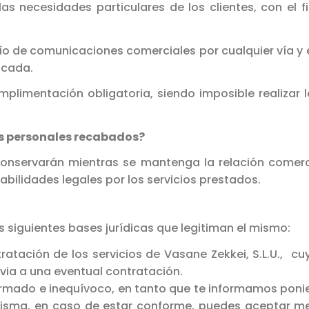
as necesidades particulares de los clientes, con el f
o de comunicaciones comerciales por cualquier vía y 
icada.
plimentación obligatoria, siendo imposible realizar l
os personales recabados?
nservarán mientras se mantenga la relación comercia
abilidades legales por los servicios prestados.
as siguientes bases jurídicas que legitiman el mismo:
tratación de los servicios de Vasane Zekkei, S.L.U., 
via a una eventual contratación.
nformado e inequívoco, en tanto que te informamos ponie
a misma, en caso de estar conforme, puedes aceptar m